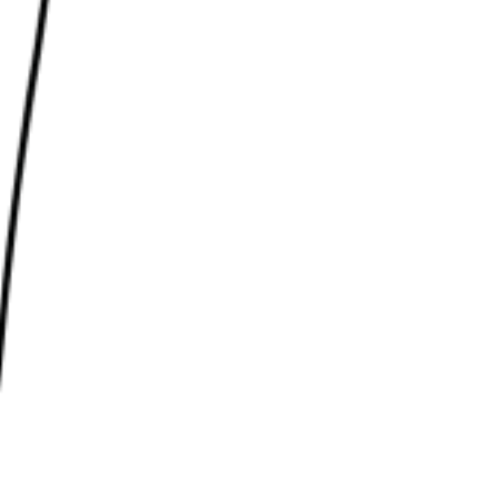
-
14
%